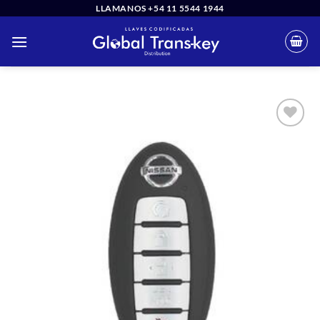
Saltar
LLAMANOS +54 11 5544 1944
al
contenido
Añadir
a la
lista
de
deseos