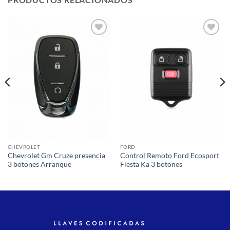
Añadir
Añadir
a la
a la
lista de
lista de
deseos
deseos
CHEVROLET
FORD
Chevrolet Gm Cruze presencia
Control Remoto Ford Ecosport
3 botones Arranque
Fiesta Ka 3 botones