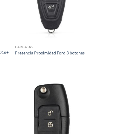
CARCASAS
2016+
Presencia Proximidad Ford 3 botones
dir
Añadir
la
a la
a de
lista de
eos
deseos