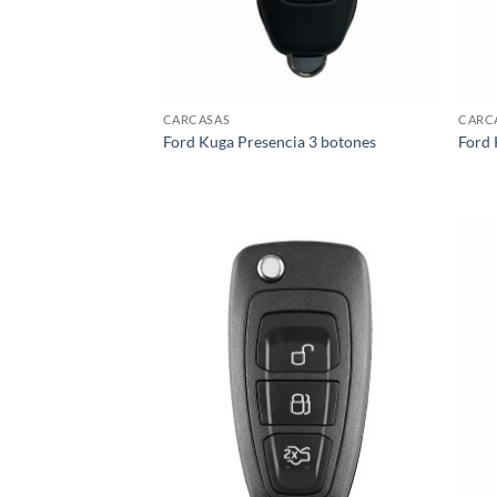
CARCASAS
CARC
Ford Kuga Presencia 3 botones
Ford 
Añadir
a la
lista de
deseos