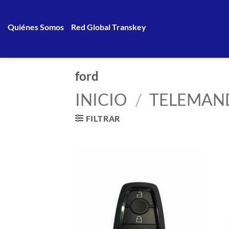
Saltar
al
Quiénes Somos
Red Global Transkey
contenido
ford
INICIO
/
TELEMAN
FILTRAR
Añadir
a la
lista de
deseos