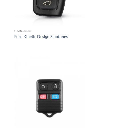
CARCASAS
Ford Kinetic Design 3 botones
dir
Añadir
la
a la
a de
lista de
eos
deseos