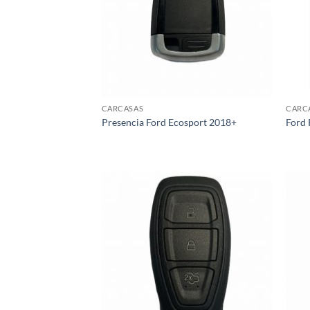
CARCASAS
CARC
Presencia Ford Ecosport 2018+
Ford
Añadir
a la
lista de
deseos