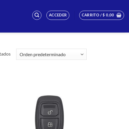
ACCEDER
CARRITO /
$
0,00
tados
dir
Añadir
la
a la
a de
lista de
eos
deseos