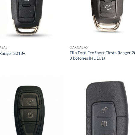
ASAS
CARCASAS
Flip Ford EcoSport Fiesta Ranger 
 Ranger 2018+
3 botones (HU101)
Añadir
Aña
a la
a 
lista de
list
deseos
des