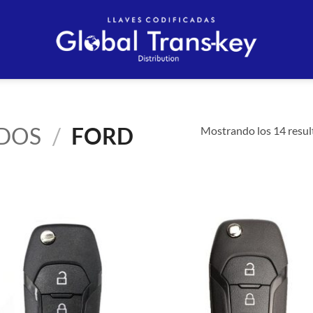
DOS
/
FORD
Mostrando los 14 resul
Añadir
Aña
a la
a 
lista de
list
deseos
des