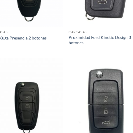
ASAS
CARCASAS
Proximidad Ford Kinetic Design 3
Kuga Presencia 2 botones
botones
Añadir
Aña
a la
a 
lista de
list
deseos
des