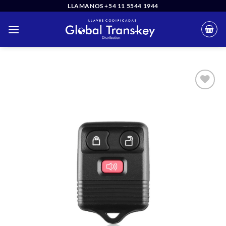
Saltar
LLAMANOS +54 11 5544 1944
al
contenido
Añadir
a la
lista
de
deseos