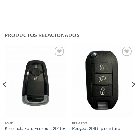
PRODUCTOS RELACIONADOS
Añadir
Añadir
a la
a la
lista de
lista de
deseos
deseos
FORD
PEUGEOT
Presencia Ford Ecosport 2018+
Peugeot 208 flip con faro