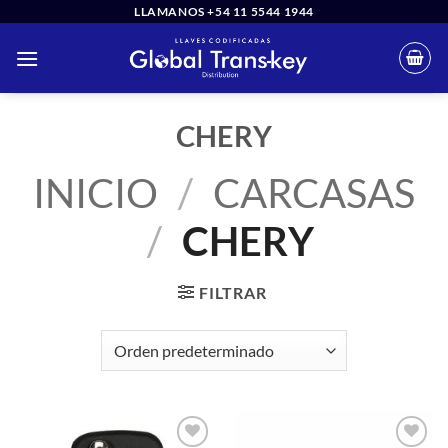
Saltar
LLAMANOS +54 11 5544 1944
al
contenido
CHERY
INICIO
/
CARCASAS
/
CHERY
FILTRAR