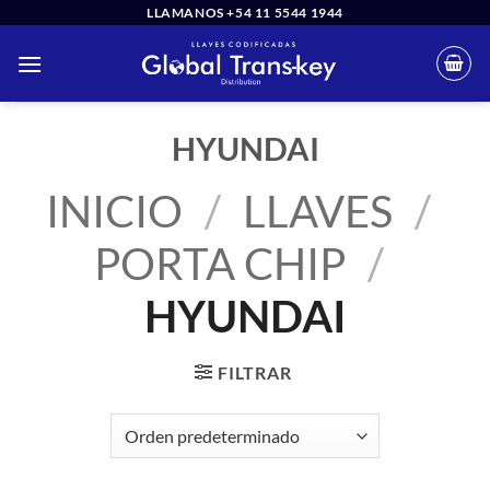
Saltar
LLAMANOS +54 11 5544 1944
al
contenido
HYUNDAI
INICIO
/
LLAVES
/
PORTA CHIP
/
HYUNDAI
FILTRAR