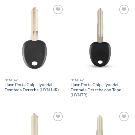
Añadir
Añadir
a la
a la
lista de
lista de
deseos
deseos
HYUNDAI
HYUNDAI
Llave Porta Chip Hyundai
Llave Porta Chip Hyundai
Demtada Derecha (HYN14R)
Dentada Derecha con Tope
(HYN7R)
Añadir
Añadir
a la
a la
lista de
lista de