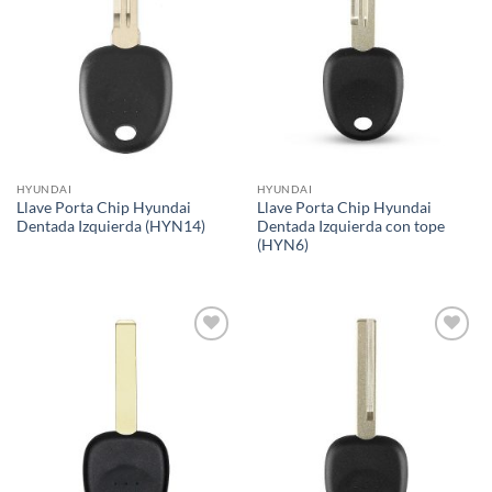
deseos
deseos
HYUNDAI
HYUNDAI
Llave Porta Chip Hyundai
Llave Porta Chip Hyundai
Dentada Izquierda (HYN14)
Dentada Izquierda con tope
(HYN6)
Añadir
Añadir
a la
a la
lista de
lista de
deseos
deseos