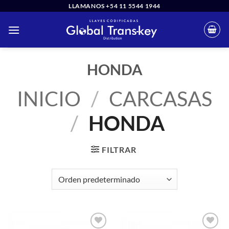
Saltar
LLAMANOS +54 11 5544 1944
al
contenido
HONDA
INICIO
/
CARCASAS
/
HONDA
FILTRAR