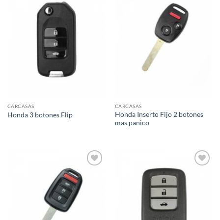
Añadir
Añadir
a la
a la
lista de
lista de
deseos
deseos
CARCASAS
CARCASAS
Honda Inserto Fijo 2 botones
Honda 3 botones Flip
mas panico
Añadir
Añadir
a la
a la
lista de
lista de
deseos
deseos