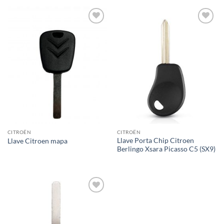
Añadir
Añadir
a la
a la
lista de
lista de
deseos
deseos
CITROËN
CITROËN
Llave Porta Chip Citroen
Llave Citroen mapa
Berlingo Xsara Picasso C5 (SX9)
Añadir
a la
lista de
deseos