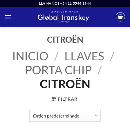
Saltar
LLAMANOS +54 11 5544 1944
al
contenido
CITROËN
INICIO
/
LLAVES
/
PORTA CHIP
/
CITROËN
FILTRAR