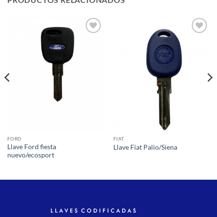
Añadir
Añadir
a la
a la
lista de
lista de
deseos
deseos
FORD
FIAT
Llave Ford fiesta
Llave Fiat Palio/Siena
nuevo/ecosport