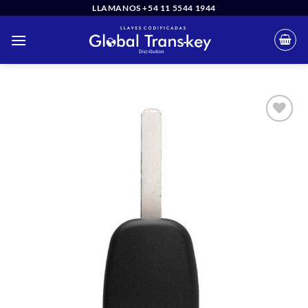
Saltar
LLAMANOS +54 11 5544 1944
al
contenido
Añadir
a la
lista
de
deseos