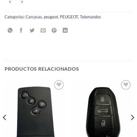
Categorías:
Carcasas
,
peugeot
,
PEUGEOT
,
Telemandos
PRODUCTOS RELACIONADOS
Añadir
Añadir
a la
a la
lista de
lista de
deseos
deseos