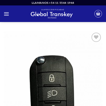
Saltar
LLAMANOS +54 11 5544 1944
al
contenido
Añadir
a la
lista
de
deseos