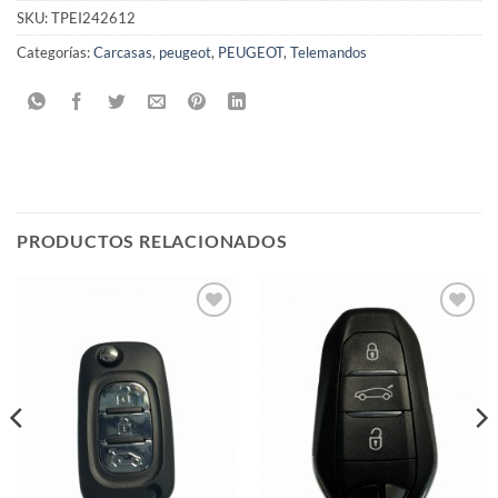
SKU:
TPEI242612
Categorías:
Carcasas
,
peugeot
,
PEUGEOT
,
Telemandos
PRODUCTOS RELACIONADOS
Añadir
Añadir
a la
a la
lista de
lista de
deseos
deseos