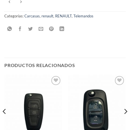
Categorías:
Carcasas
,
renault
,
RENAULT
,
Telemandos
PRODUCTOS RELACIONADOS
Añadir
Añadir
a la
a la
lista de
lista de
deseos
deseos