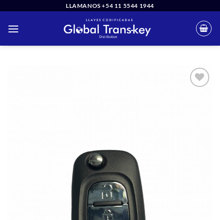
Saltar
LLAMANOS +54 11 5544 1944
al
contenido
Añadir
a la
lista
de
deseos