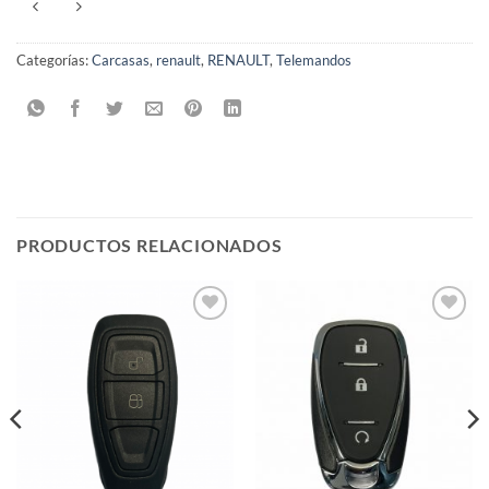
Categorías:
Carcasas
,
renault
,
RENAULT
,
Telemandos
PRODUCTOS RELACIONADOS
Añadir
Añadir
a la
a la
lista de
lista de
deseos
deseos