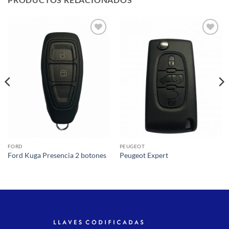
Añadir
Añadir
a la
a la
lista de
lista de
deseos
deseos
FORD
PEUGEOT
Ford Kuga Presencia 2 botones
Peugeot Expert