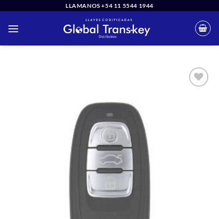
Saltar
LLAMANOS +54 11 5544 1944
al
contenido
Añadir
a la
lista
de
deseos