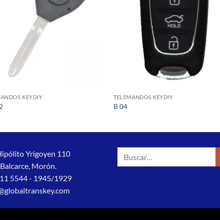
MANDOS KEYDIY
TELEMANDOS KEYDIY
2
B 04
Buscar
Hipólito Yrigoyen 110
por:
 Balcarce, Morón.
11 5544 - 1945/1929
@globaltranskey.com