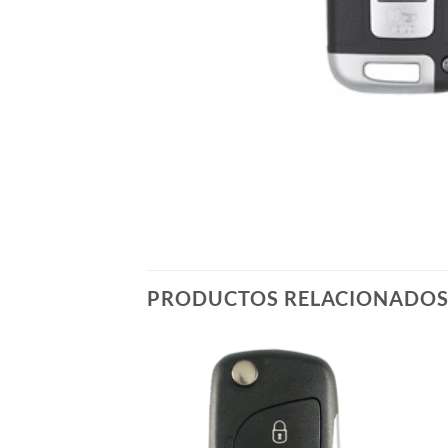
PRODUCTOS RELACIONADO
Añadir
Añadir
a la
a la
lista de
lista de
deseos
deseos