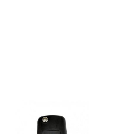
dir
Añadir
la
a la
a de
lista de
eos
deseos