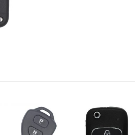
S
Añadir
Aña
a la
a 
lista de
list
deseos
des