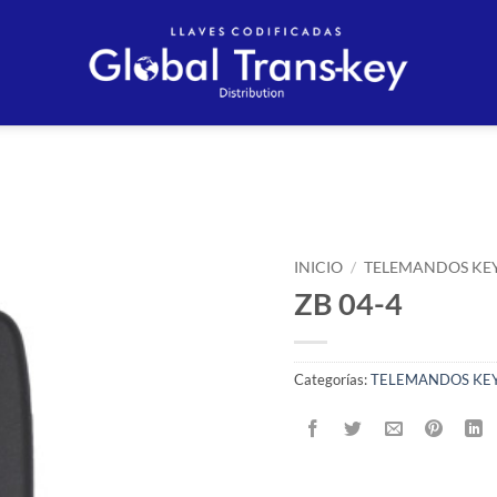
Añadir
a la
INICIO
/
TELEMANDOS KE
lista
ZB 04-4
de
deseos
Categorías:
TELEMANDOS KEY