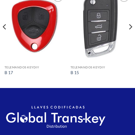
Añadir
Añadir
a la
a la
lista de
lista de
deseos
deseos
TELEMANDOS KEYDIY
TELEMANDOS KEYDIY
B 17
B 15