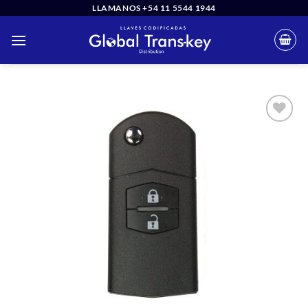
Saltar
LLAMANOS +54 11 5544 1944
al
contenido
Añadir
a la
lista
de
deseos