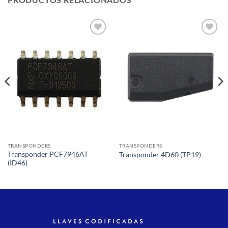
Añadir
Añadir
a la
a la
lista de
lista de
deseos
deseos
TRANSPONDERS
TRANSPONDERS
Transponder PCF7946AT
Transponder 4D60 (TP19)
(ID46)