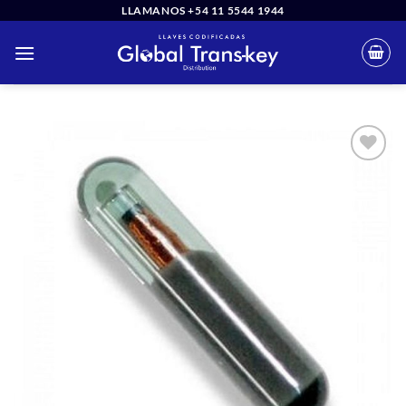
Saltar
LLAMANOS +54 11 5544 1944
al
contenido
Añadir
a la
lista
de
deseos