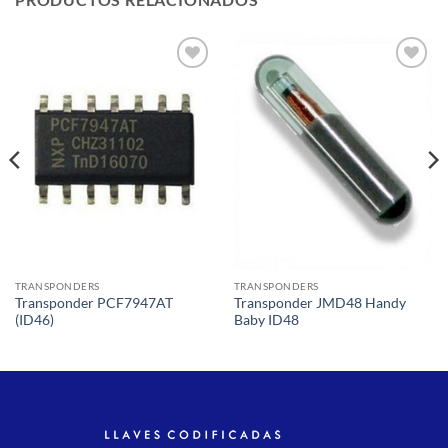
Añadir
Añadir
a la
a la
lista de
lista de
deseos
deseos
TRANSPONDERS
TRANSPONDERS
Transponder PCF7947AT
Transponder JMD48 Handy
(ID46)
Baby ID48