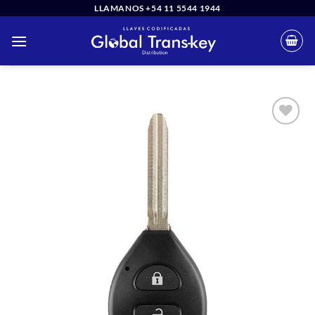
Saltar
LLAMANOS +54 11 5544 1944
al
contenido
Añadir
a la
lista
de
deseos