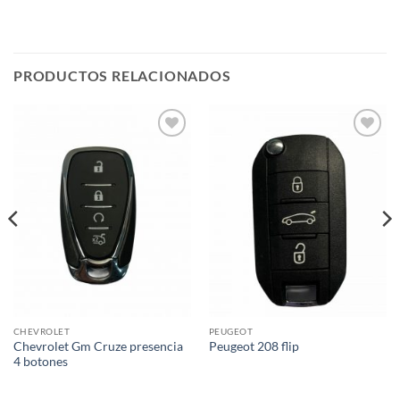
PRODUCTOS RELACIONADOS
Añadir
Añadir
a la
a la
lista de
lista de
deseos
deseos
CHEVROLET
PEUGEOT
Chevrolet Gm Cruze presencia
Peugeot 208 flip
4 botones