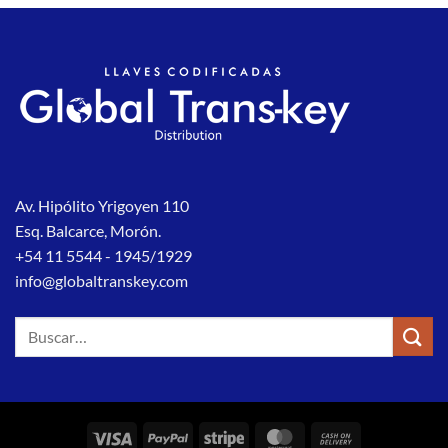
Av. Hipólito Yrigoyen 110
Esq. Balcarce, Morón.
+54 11 5544 - 1945/1929
info@globaltranskey.com
Buscar
por:
Visa
PayPal
Stripe
MasterCard
Cash