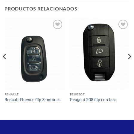
PRODUCTOS RELACIONADOS
Añadir
Añadir
a la
a la
lista de
lista de
deseos
deseos
RENAULT
PEUGEOT
Renault Fluence flip 3 botones
Peugeot 208 flip con faro