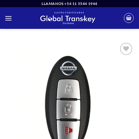
Saltar
LLAMANOS +54 11 5544 1944
al
contenido
Añadir
a la
lista
de
deseos