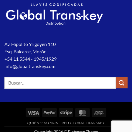
Av. Hipólito Yrigoyen 110
Esq. Balcarce, Morón.
+54 11 5544 - 1945/1929
info@globaltranskey.com
Buscar
por:
Visa
PayPal
Stripe
MasterCard
Cash
On
QUIÉNES SOMOS
RED GLOBAL TRANSKEY
Delivery
Copyright 2026 ©
Flatsome Theme