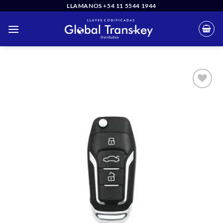
Saltar
LLAMANOS +54 11 5544 1944
al
contenido
Añadir
a la
lista
de
deseos