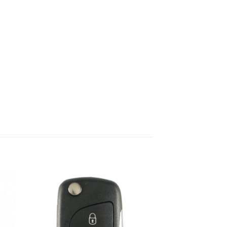
dir
Añadir
la
a la
a de
lista de
eos
deseos