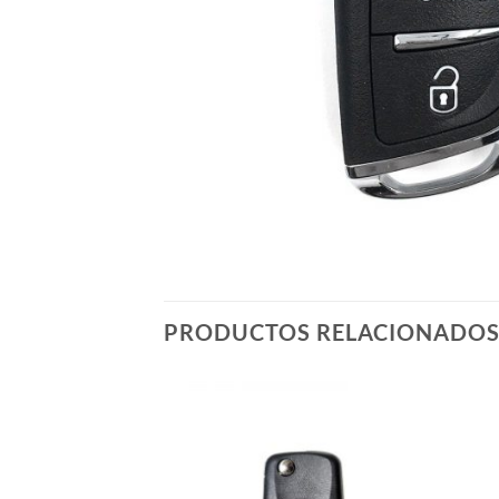
PRODUCTOS RELACIONADO
Añadir
Añadir
a la
a la
lista de
lista de
deseos
deseos