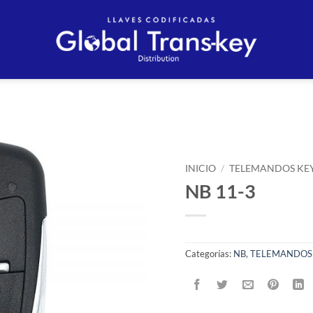
Añadir
a la
INICIO
/
TELEMANDOS KE
lista
NB 11-3
de
deseos
Categorías:
NB
,
TELEMANDOS 