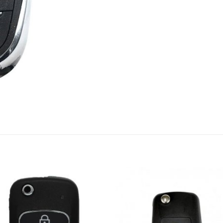
S
Añadir
Aña
a la
a 
lista de
list
deseos
des