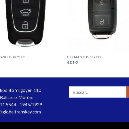
MANDOS KEYDIY
TELEMANDOS KEYDIY
B 01-2
Buscar
Hipólito Yrigoyen 110
por:
 Balcarce, Morón.
11 5544 - 1945/1929
@globaltranskey.com