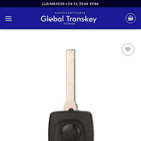
Saltar
LLAMANOS +54 11 5544 1944
al
contenido
Añadir
a la
lista
de
deseos