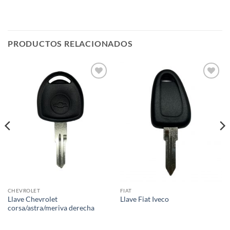
PRODUCTOS RELACIONADOS
Añadir
Añadir
a la
a la
lista de
lista de
deseos
deseos
CHEVROLET
FIAT
Llave Chevrolet
Llave Fiat Iveco
corsa/astra/meriva derecha