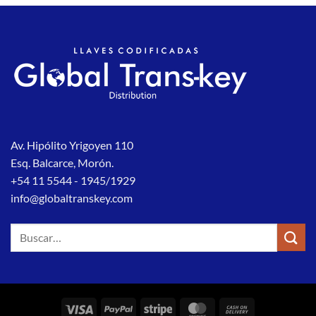
Av. Hipólito Yrigoyen 110
Esq. Balcarce, Morón.
+54 11 5544 - 1945/1929
info@globaltranskey.com
Buscar
por:
Visa
PayPal
Stripe
MasterCard
Cash