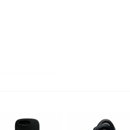
S
Añadir
Aña