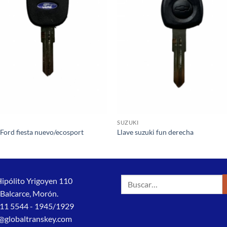
a la
a 
lista de
list
deseos
des
SUZUKI
 Ford fiesta nuevo/ecosport
Llave suzuki fun derecha
Buscar
Hipólito Yrigoyen 110
por:
 Balcarce, Morón.
11 5544 - 1945/1929
@globaltranskey.com