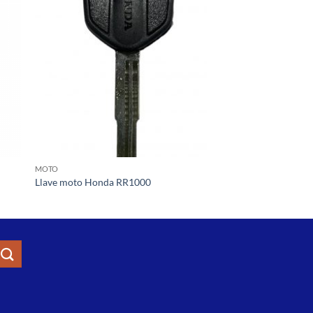
la
a la
a de
lista de
eos
deseos
MOTO
Llave moto Honda RR1000