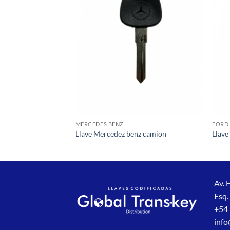
a la
a la
lista de
lista de
deseos
deseos
MERCEDES BENZ
FORD
mapa
Llave Mercedez benz camion
Llave
Av. 
Esq.
+54 
info