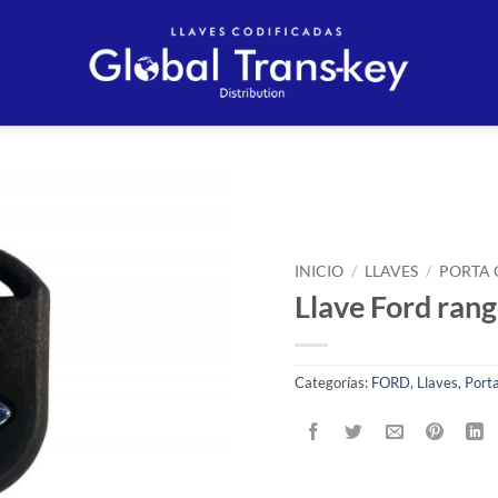
Añadir
a la
INICIO
/
LLAVES
/
PORTA 
lista
Llave Ford ran
de
deseos
Categorías:
FORD
,
Llaves
,
Porta