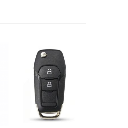
dir
Añadir
la
a la
a de
lista de
eos
deseos