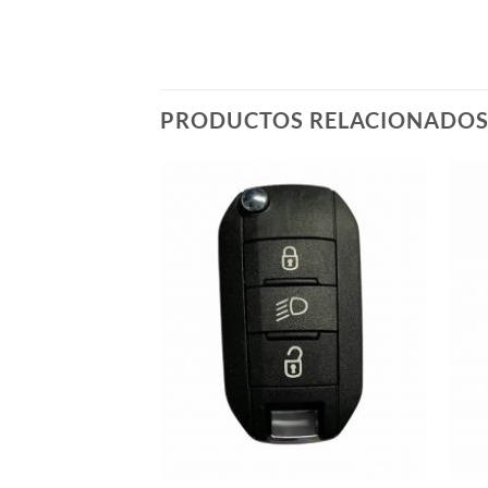
PRODUCTOS RELACIONADO
Añadir
Añadir
a la
a la
lista de
lista de
deseos
deseos