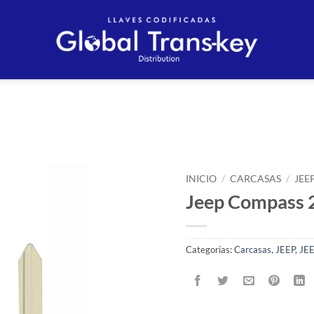
Añadir
a la
INICIO
/
CARCASAS
/
JEE
lista
de
Jeep Compass 
deseos
Categorías:
Carcasas
,
JEEP
,
JEE