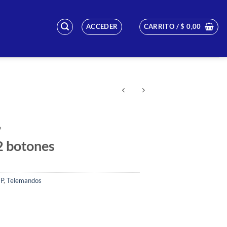
ACCEDER
CARRITO /
$
0,00
P
2 botones
P
,
Telemandos