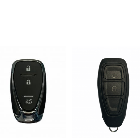
S
Añadir
Aña
a la
a 
lista de
list
deseos
des