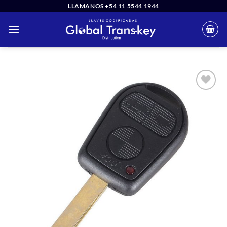
Saltar
LLAMANOS +54 11 5544 1944
al
contenido
Añadir
a la
lista
de
deseos