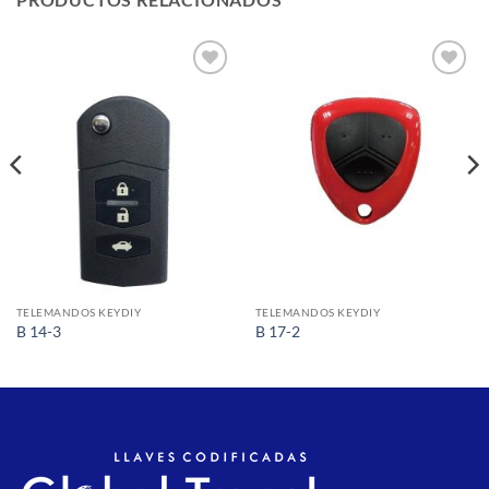
Añadir
Añadir
a la
a la
lista de
lista de
deseos
deseos
TELEMANDOS KEYDIY
TELEMANDOS KEYDIY
B 14-3
B 17-2