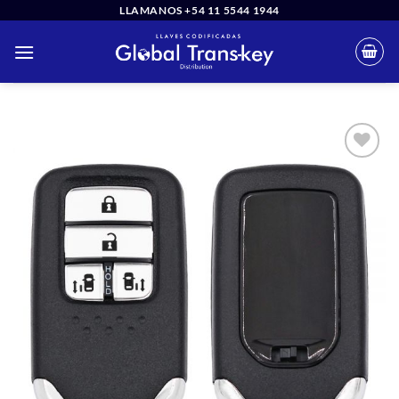
Saltar
LLAMANOS +54 11 5544 1944
al
contenido
Añadir
a la
lista
de
deseos