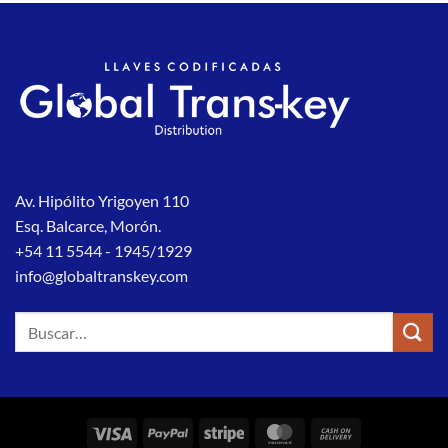
Av. Hipólito Yrigoyen 110
Esq. Balcarce, Morón.
+54 11 5544 - 1945/1929
info@globaltranskey.com
Buscar
por:
Visa
PayPal
Stripe
MasterCard
Cash