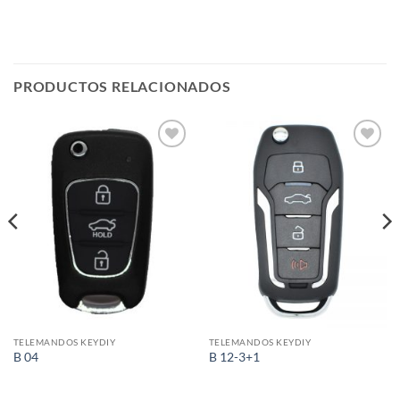
PRODUCTOS RELACIONADOS
Añadir
Añadir
a la
a la
lista de
lista de
deseos
deseos
TELEMANDOS KEYDIY
TELEMANDOS KEYDIY
B 04
B 12-3+1