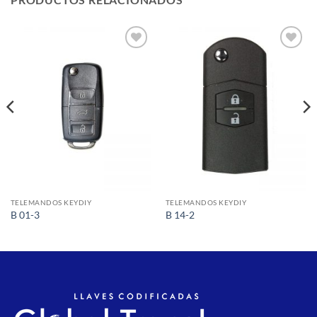
Añadir
Añadir
a la
a la
lista de
lista de
deseos
deseos
TELEMANDOS KEYDIY
TELEMANDOS KEYDIY
B 01-3
B 14-2