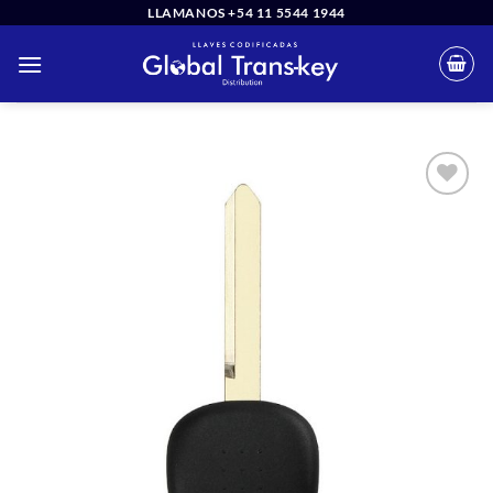
Saltar
LLAMANOS +54 11 5544 1944
al
contenido
Añadir
a la
lista
de
deseos