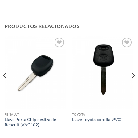
PRODUCTOS RELACIONADOS
Añadir
Añadir
a la
a la
lista de
lista de
deseos
deseos
RENAULT
TOYOTA
Llave Porta Chip deslizable
Llave Toyota corolla 99/02
Renault (VAC102)