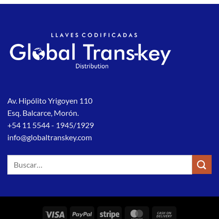
Av. Hipólito Yrigoyen 110
Esq. Balcarce, Morón.
+54 11 5544 - 1945/1929
info@globaltranskey.com
Buscar
por:
Visa
PayPal
Stripe
MasterCard
Cash