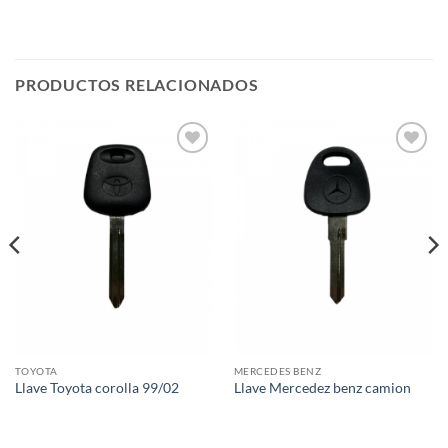
PRODUCTOS RELACIONADOS
Añadir
Añadir
a la
a la
lista de
lista de
deseos
deseos
TOYOTA
MERCEDES BENZ
Llave Toyota corolla 99/02
Llave Mercedez benz camion