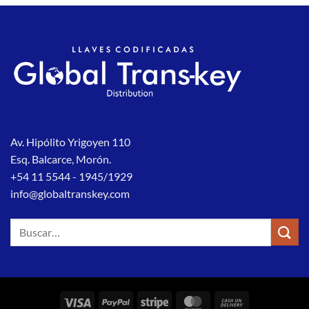
Av. Hipólito Yrigoyen 110
Esq. Balcarce, Morón.
+54 11 5544 - 1945/1929
info@globaltranskey.com
Buscar
por:
Visa
PayPal
Stripe
MasterCard
Cash