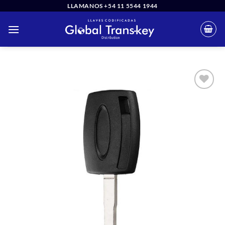
Saltar
LLAMANOS +54 11 5544 1944
al
contenido
Añadir
a la
lista
de
deseos