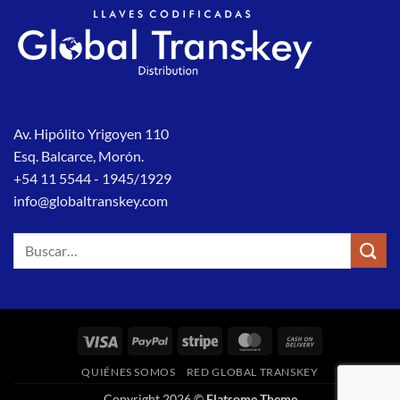
Av. Hipólito Yrigoyen 110
Esq. Balcarce, Morón.
+54 11 5544 - 1945/1929
info@globaltranskey.com
Buscar
por:
Visa
PayPal
Stripe
MasterCard
Cash
On
QUIÉNES SOMOS
RED GLOBAL TRANSKEY
Delivery
Copyright 2026 ©
Flatsome Theme