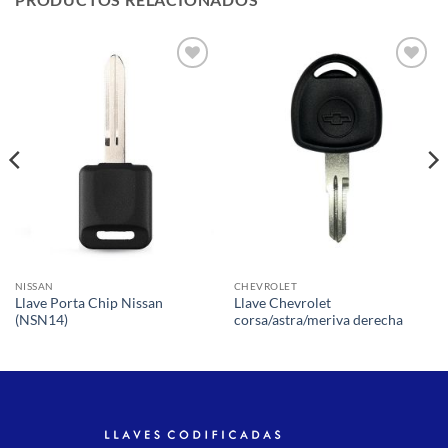
Añadir
Añadir
a la
a la
lista de
lista de
deseos
deseos
NISSAN
CHEVROLET
Llave Porta Chip Nissan
Llave Chevrolet
(NSN14)
corsa/astra/meriva derecha