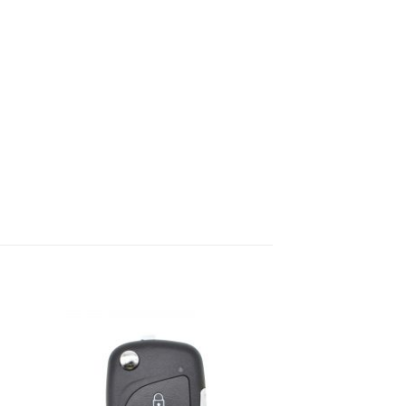
dir
Añadir
la
a la
a de
lista de
eos
deseos