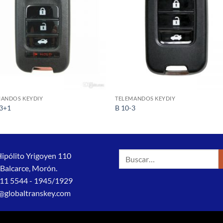
MANDOS KEYDIY
TELEMANDOS KEYDIY
-3+1
B 10-3
Buscar
Hipólito Yrigoyen 110
por:
 Balcarce, Morón.
11 5544 - 1945/1929
@globaltranskey.com