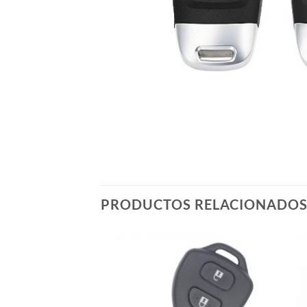
PRODUCTOS RELACIONADO
Añadir
Añadir
a la
a la
lista de
lista de
deseos
deseos