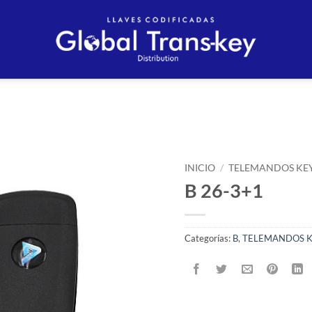
Añadir
a la
INICIO
/
TELEMANDOS KE
lista
B 26-3+1
de
deseos
Categorías:
B
,
TELEMANDOS K