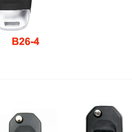
S
Añadir
Aña
a la
a 
lista de
list
deseos
des