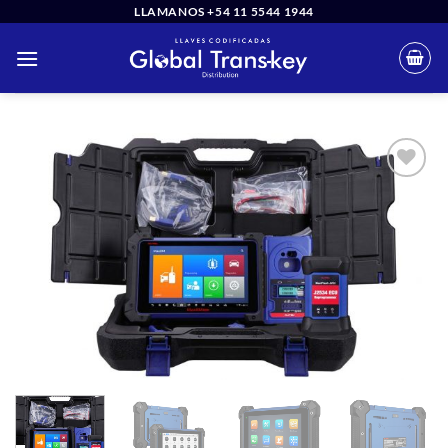
Saltar
LLAMANOS +54 11 5544 1944
al
contenido
Añadir
a la
lista
de
deseos