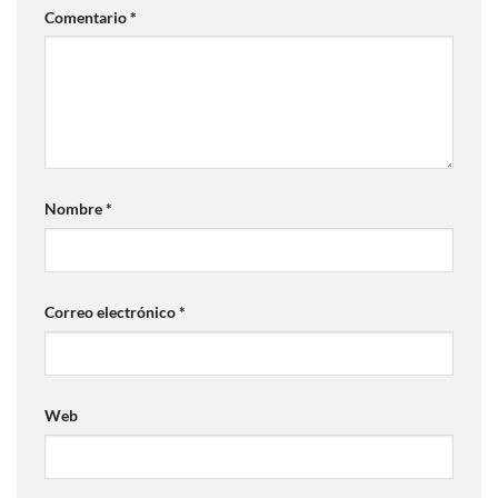
Comentario
*
Nombre
*
Correo electrónico
*
Web