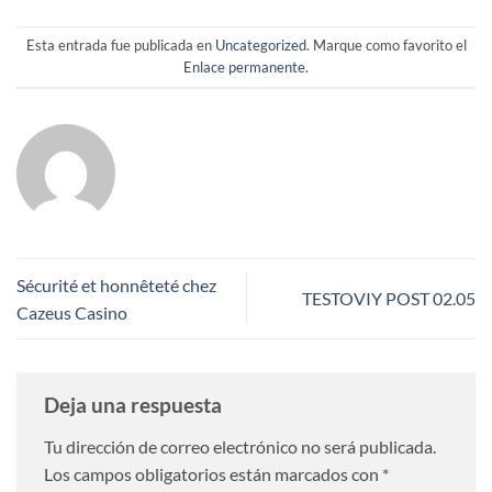
Esta entrada fue publicada en
Uncategorized
. Marque como favorito el
Enlace permanente
.
Sécurité et honnêteté chez
TESTOVIY POST 02.05
Cazeus Casino
Deja una respuesta
Tu dirección de correo electrónico no será publicada.
Los campos obligatorios están marcados con
*