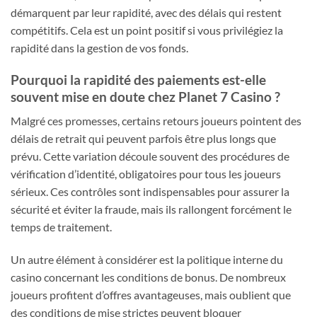
démarquent par leur rapidité, avec des délais qui restent
compétitifs. Cela est un point positif si vous privilégiez la
rapidité dans la gestion de vos fonds.
Pourquoi la rapidité des paiements est-elle
souvent mise en doute chez Planet 7 Casino ?
Malgré ces promesses, certains retours joueurs pointent des
délais de retrait qui peuvent parfois être plus longs que
prévu. Cette variation découle souvent des procédures de
vérification d’identité, obligatoires pour tous les joueurs
sérieux. Ces contrôles sont indispensables pour assurer la
sécurité et éviter la fraude, mais ils rallongent forcément le
temps de traitement.
Un autre élément à considérer est la politique interne du
casino concernant les conditions de bonus. De nombreux
joueurs profitent d’offres avantageuses, mais oublient que
des conditions de mise strictes peuvent bloquer