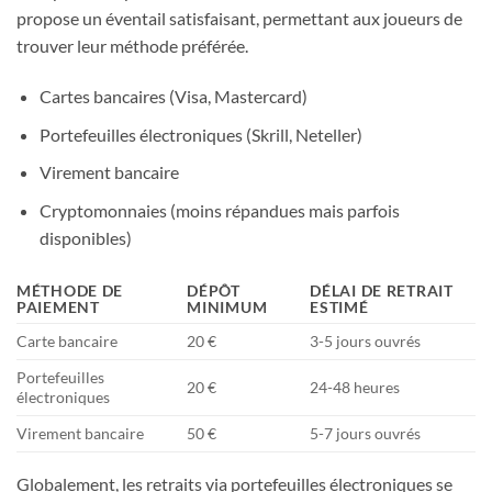
propose un éventail satisfaisant, permettant aux joueurs de
trouver leur méthode préférée.
Cartes bancaires (Visa, Mastercard)
Portefeuilles électroniques (Skrill, Neteller)
Virement bancaire
Cryptomonnaies (moins répandues mais parfois
disponibles)
MÉTHODE DE
DÉPÔT
DÉLAI DE RETRAIT
PAIEMENT
MINIMUM
ESTIMÉ
Carte bancaire
20 €
3-5 jours ouvrés
Portefeuilles
20 €
24-48 heures
électroniques
Virement bancaire
50 €
5-7 jours ouvrés
Globalement, les retraits via portefeuilles électroniques se