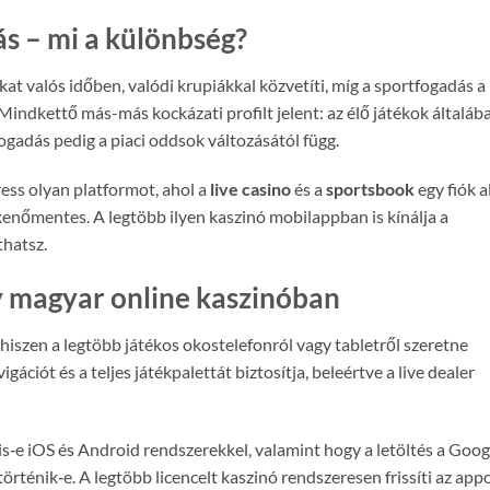
ás – mi a különbség?
at valós időben, valódi krupiákkal közvetíti, míg a sportfogadás a
Mindkettő más-más kockázati profilt jelent: az élő játékok általáb
gadás pedig a piaci oddsok változásától függ.
ess olyan platformot, ahol a
live casino
és a
sportsbook
egy fiók a
ökkenőmentes. A legtöbb ilyen kaszinó mobilappban is kínálja a
thatsz.
 magyar online kaszinóban
hiszen a legtöbb játékos okostelefonról vagy tabletről szeretne
vigációt és a teljes játékpalettát biztosítja, beleértve a live dealer
is‑e iOS és Android rendszerekkel, valamint hogy a letöltés a Goog
történik‑e. A legtöbb licencelt kaszinó rendszeresen frissíti az appo