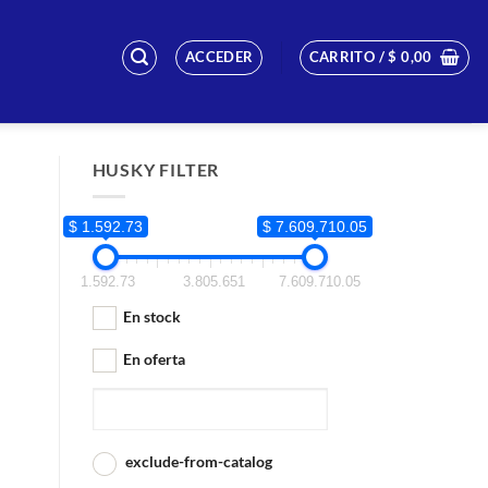
ACCEDER
CARRITO /
$
0,00
HUSKY FILTER
$ 1.592.73
$ 7.609.710.05
1.592.73
3.805.651
7.609.710.05
En stock
En oferta
exclude-from-catalog