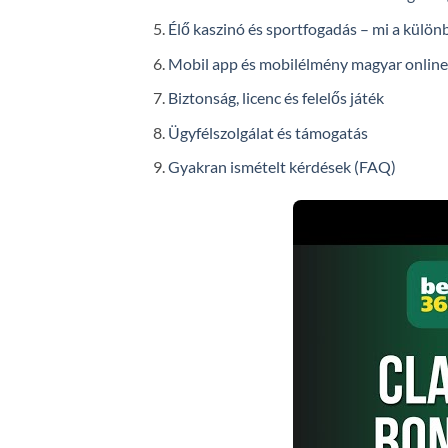
Élő kaszinó és sportfogadás – mi a külön
Mobil app és mobilélmény magyar online
Biztonság, licenc és felelős játék
Ügyfélszolgálat és támogatás
Gyakran ismételt kérdések (FAQ)