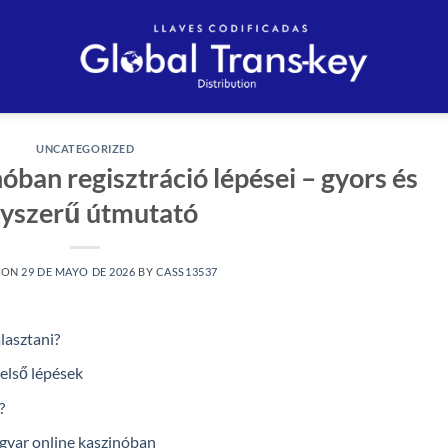
UNCATEGORIZED
óban regisztráció lépései – gyors és
yszerű útmutató
 ON
29 DE MAYO DE 2026
BY
CASS13537
lasztani?
első lépések
?
agyar online kaszinóban