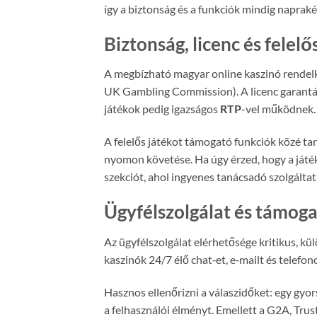
így a biztonság és a funkciók mindig naprak
Biztonság, licenc és felelő
A megbízható magyar online kaszinó rendelke
UK Gambling Commission). A licenc garantálja
játékok pedig igazságos
RTP
-vel működnek.
A felelős játékot támogató funkciók közé tart
nyomon követése. Ha úgy érzed, hogy a játé
szekciót, ahol ingyenes tanácsadó szolgáltat
Ügyfélszolgálat és támoga
Az ügyfélszolgálat elérhetősége kritikus, kü
kaszinók 24/7 élő chat‑et, e‑mailt és telefo
Hasznos ellenőrizni a válaszidőket: egy gyors
a felhasználói élményt. Emellett a G2A, Trus