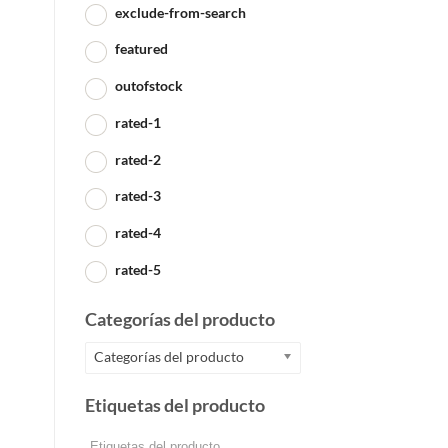
exclude-from-search
featured
outofstock
rated-1
rated-2
rated-3
rated-4
rated-5
Categorías del producto
Categorías del producto
Etiquetas del producto