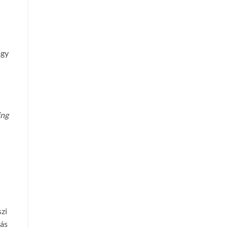
agy
ing
szi
tás